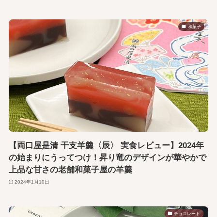
和菓子
【両口屋是清 干支羊羹〈辰〉 実食レビュー】2024年
の始まりにうってつけ！昇り竜のデザインが華やかで
上品な甘さの老舗和菓子屋の羊羹
2024年1月10日
チョコレート