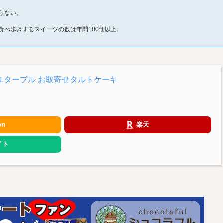
らない。
食べ歩きするスイーツの数は年間100個以上。
ユターブル お取寄せタルトケーキ
on
楽天
イト