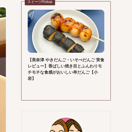
スイーツPickup
【美奈津 やきだんご・いそべだんご 実食
レビュー】香ばしい焼き目とふんわりモ
チモチな食感がおいしい串だんご【小
岩】