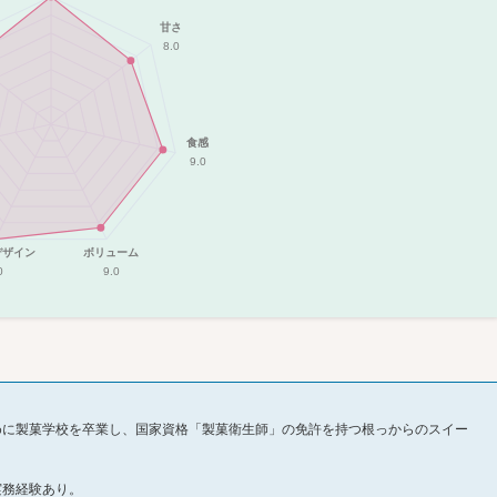
甘さ
8.0
食感
9.0
デザイン
ボリューム
0
9.0
めに製菓学校を卒業し、国家資格「製菓衛生師」の免許を持つ根っからのスイー
実務経験あり。