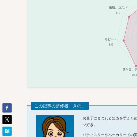
価格、コスパ
8.0
リピート
8.0
見た目、
10.
この記事の監修者「きの」
お菓子にまつわる知識を学ぶた
ツ好き。
パティスリーやベーカリーでの