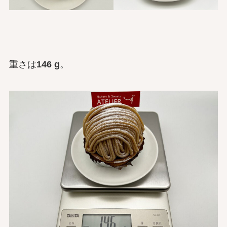
重さは
146 g
。