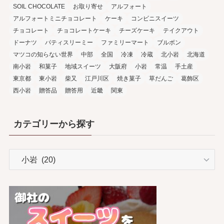
SOIL CHOCOLATE
お取り寄せ
アルフォート
アルフォートミニチョコレート
ケーキ
コンビニスイーツ
チョコレート
チョコレートケーキ
チーズケーキ
テイクアウト
ドーナツ
パティスリーミー
ファミリーマート
ブルボン
マツコの知らない世界
中部
全国
冷凍
冷蔵
北小岩
北海道
南小岩
和菓子
地域スイーツ
大阪府
小岩
常温
手土産
東京都
東小岩
柴又
江戸川区
焼き菓子
草だんご
葛飾区
西小岩
贈答品
贈答用
近畿
関東
カテゴリーから探す
カ
テ
ゴ
リ
ー
か