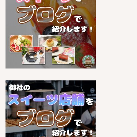
ら
探
す