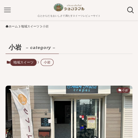
心とからだをおいしさで満たすスイーツレビューサイト
ホーム
地域スイーツ
小岩
小岩
– category –
地域スイーツ
小岩
小岩