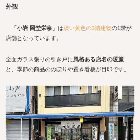
外観
「
小岩 岡埜栄泉
」は
淡い黄色の3階建物
の1階が
店舗となっています。
全面ガラス張りの引き戸に
風格ある店名の暖簾
と、季節の商品ののぼりや置き看板が目印です。