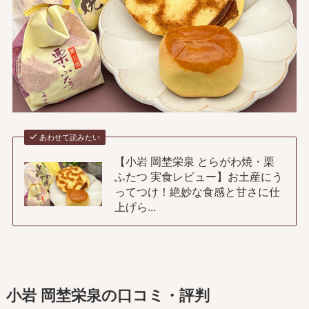
あわせて読みたい
【小岩 岡埜栄泉 とらがわ焼・栗
ふたつ 実食レビュー】お土産にう
ってつけ！絶妙な食感と甘さに仕
上げら...
小岩 岡埜栄泉の口コミ・評判