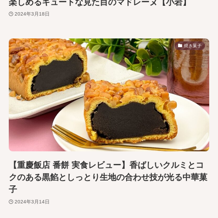
楽しめるキュートな見た目のマドレーヌ【小岩】
2024年3月18日
焼き菓子
【重慶飯店 番餅 実食レビュー】香ばしいクルミとコ
クのある黒餡としっとり生地の合わせ技が光る中華菓
子
2024年3月14日