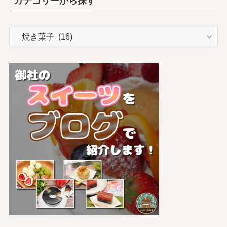
カテゴリーから探す
カ
テ
ゴ
リ
ー
か
ら
探
す