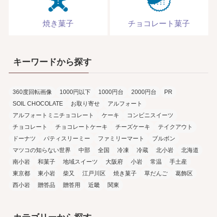
焼き菓子
チョコレート菓子
キーワードから探す
360度回転画像
1000円以下
1000円台
2000円台
PR
SOIL CHOCOLATE
お取り寄せ
アルフォート
アルフォートミニチョコレート
ケーキ
コンビニスイーツ
チョコレート
チョコレートケーキ
チーズケーキ
テイクアウト
ドーナツ
パティスリーミー
ファミリーマート
ブルボン
マツコの知らない世界
中部
全国
冷凍
冷蔵
北小岩
北海道
南小岩
和菓子
地域スイーツ
大阪府
小岩
常温
手土産
東京都
東小岩
柴又
江戸川区
焼き菓子
草だんご
葛飾区
西小岩
贈答品
贈答用
近畿
関東