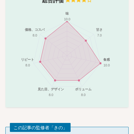
総合評価
味
10.0
価格、コスパ
甘さ
8.0
7.0
リピート
食感
8.0
10.0
見た目、デザイン
ボリューム
8.0
8.0
この記事の監修者「きの」