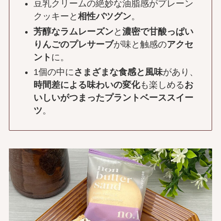
豆乳クリームの絶妙な油脂感がプレーン
クッキーと
相性バツグン
。
芳醇なラムレーズン
と
濃密で甘酸っぱい
りんごのプレサーブ
が味と触感の
アクセ
ント
に。
1個の中に
さまざまな食感と風味
があり、
時間差による味わいの変化
も楽しめる
お
いしいがつまったプラントベーススイー
ツ
。