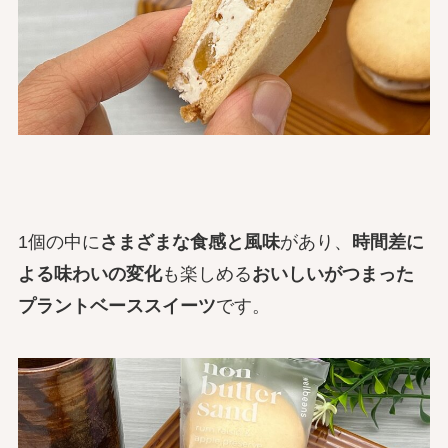
1個の中に
さまざまな食感と風味
があり、
時間差に
よる味わいの変化
も楽しめる
おいしいがつまった
プラントベーススイーツ
です。