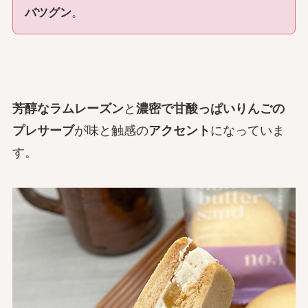
バツグン
。
芳醇なラムレーズン
と
濃密で甘酸っぱいりんごの
プレサーブ
が味と触感の
アクセント
になっていま
す。