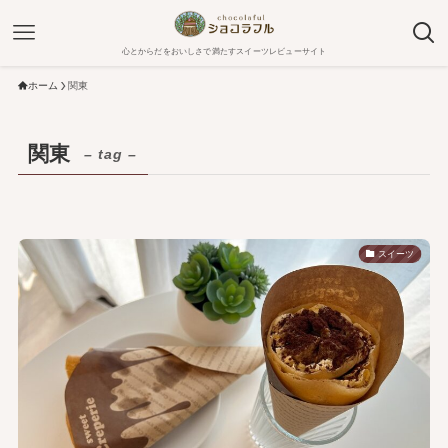
心とからだをおいしさで満たすスイーツレビューサイト
ホーム
関東
関東
– tag –
スイーツ