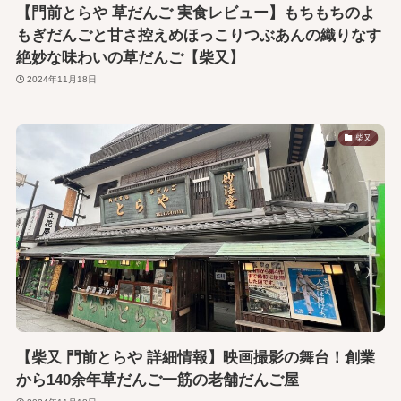
【門前とらや 草だんご 実食レビュー】もちもちのよ
もぎだんごと甘さ控えめほっこりつぶあんの織りなす
絶妙な味わいの草だんご【柴又】
2024年11月18日
柴又
【柴又 門前とらや 詳細情報】映画撮影の舞台！創業
から140余年草だんご一筋の老舗だんご屋