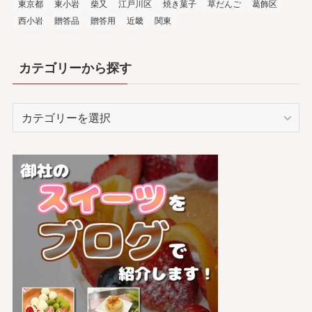
東京都
東小岩
柴又
江戸川区
焼き菓子
草だんご
葛飾区
西小岩
贈答品
贈答用
近畿
関東
カテゴリーから探す
カ
テ
ゴ
リ
ー
か
ら
探
す