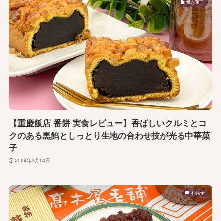
焼き菓子
【重慶飯店 番餅 実食レビュー】香ばしいクルミとコ
クのある黒餡としっとり生地の合わせ技が光る中華菓
子
2024年3月14日
和菓子