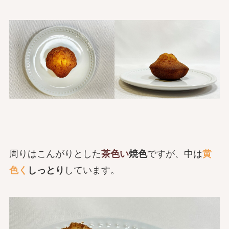
周りはこんがりとした
茶色い
焼色
ですが、中は
黄
色く
しっとり
しています。