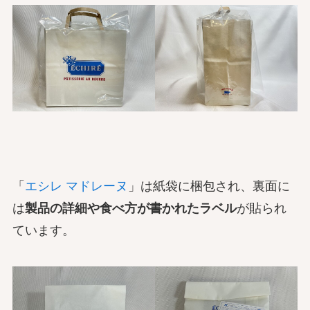
「
エシレ マドレーヌ
」は紙袋に梱包され、裏面に
は
製品の詳細や食べ方が書かれたラベル
が貼られ
ています。