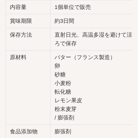
内容量
1個単位で販売
賞味期限
約3日間
保存方法
直射日光、高温多湿を避けて涼し
ろで保存
原材料
バター（フランス製造）
卵
砂糖
小麦粉
転化糖
レモン果皮
粉末麦芽
/ 膨張剤
食品添加物
膨張剤