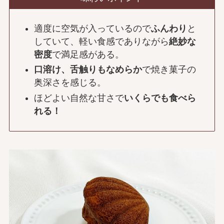
適度に空気が入っているので
ふんわり
と
していて、軽い食感でありながら
絶妙な
密度
で満足感がある。
口溶け、舌触りもなめらか
で焼き菓子の
奥深さを感じる。
ほどよい自然な甘さで
いくらでも食べら
れる！