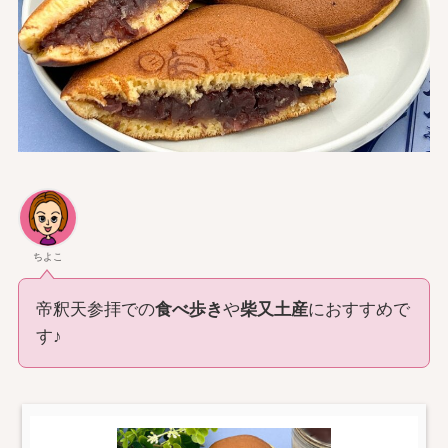
ちよこ
帝釈天参拝での
食べ歩き
や
柴又土産
におすすめで
す♪