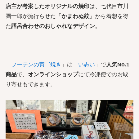
店主が考案したオリジナルの焼印
は、七代目市川
團十郎が流行らせた「
かまわぬ紋
」から着想を得
た
語呂合わせのおしゃれなデザイン
。
「
フーテンの寅゛焼き
」は「
い志い
」で
人気No.1
商品
で、
オンラインショップ
にて冷凍便でのお取
り寄せもできます。