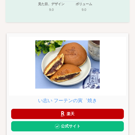
見た目、デザイン
ボリューム
9.0
9.0
い志い フーテンの寅゛焼き
楽天
公式サイト