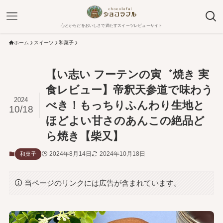
心とからだをおいしさで満たすスイーツレビューサイト
ホーム
スイーツ
和菓子
【い志い フーテンの寅゛焼き 実
食レビュー】帝釈天参道で味わう
2024
べき！もっちりふんわり生地と
10/18
ほどよい甘さのあんこの絶品ど
ら焼き【柴又】
2024年8月14日
2024年10月18日
和菓子
当ページのリンクには広告が含まれています。