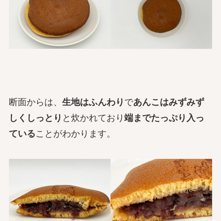
断面からは、
生地はふんわり
で
あんこはみずみず
しくしっとり
と炊かれており
端までたっぷり入っ
ている
ことがわかります。