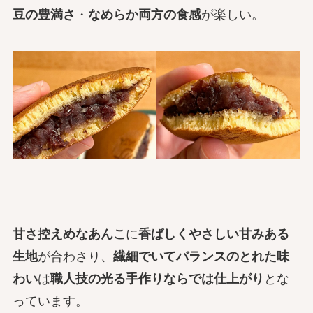
豆の豊満さ
・
なめらか両方の食感
が楽しい。
甘さ控えめなあんこ
に
香ばしくやさしい甘みある
生地
が合わさり、
繊細でいてバランスのとれた味
わい
は
職人技の光る手作りならでは仕上がり
とな
っています。