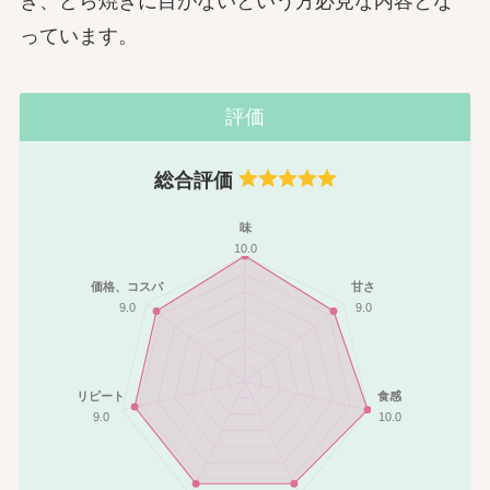
き、どら焼きに目がないという方必見な内容とな
っています。
評価
総合評価
味
10.0
価格、コスパ
甘さ
9.0
9.0
リピート
食感
9.0
10.0