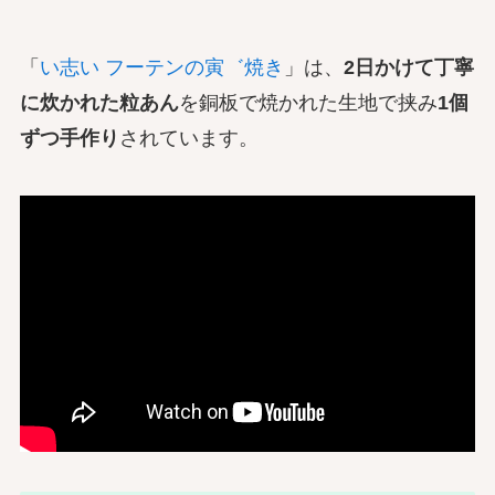
「
い志い フーテンの寅゛焼き
」は、
2日かけて丁寧
に炊かれた粒あん
を銅板で焼かれた生地で挟み
1個
ずつ手作り
されています。