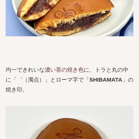
均一できれいな
濃い茶の焼き色
に、トラと丸の中
に「゛（濁点）」とローマ字で「
SHIBAMATA
」の
焼き印。