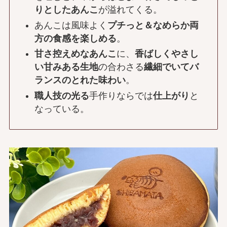
りとしたあんこ
が溢れてくる。
あんこは風味よく
プチっと＆なめらか両
方の食感を楽しめる
。
甘さ控えめなあんこ
に、
香ばしくやさし
い甘みある生地
の合わさる
繊細でいてバ
ランスのとれた味わい
。
職人技の光る
手作りならでは
仕上がり
と
なっている。