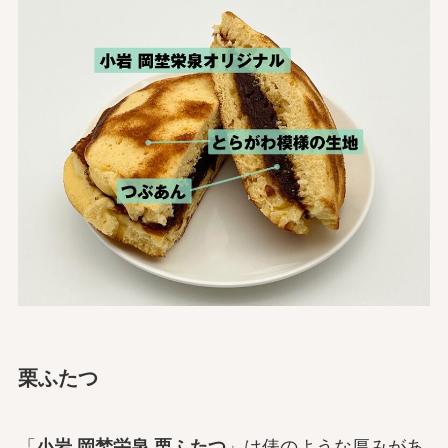
栗ふたつ
「
小岩 岡埜栄泉 栗ふたつ
」は俵のような厚みがあ