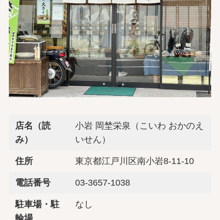
店名（読
小岩 岡埜栄泉（こいわ おかのえ
み）
いせん）
住所
東京都江戸川区南小岩8-11-10
電話番号
03-3657-1038
駐車場・駐
なし
輪場