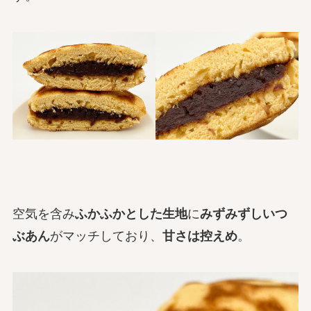
空気を含み
ふかふかとした生地
に
みずみずしいつ
ぶあん
がマッチしており、
甘さは控えめ
。