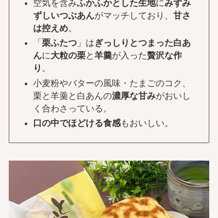
空気を含み
ふかふかとした生地
に
みずみ
ずしいつぶあん
がマッチしており、
甘さ
は控えめ
。
「
栗ふたつ
」は
ぎっしりとつまった白あ
ん
に
大粒の栗
と
羊羹
が入った
贅沢な作
り
。
小麦粉やバターの風味・たまごのコク、
栗と羊羹と白あんの
濃厚な甘み
がおいし
く合わさっている。
口の中でほどける食感
もおいしい。