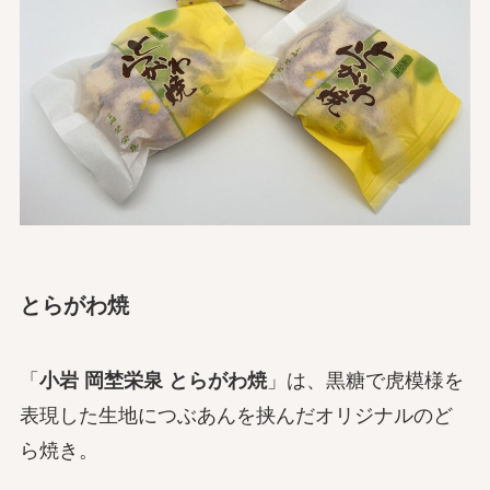
とらがわ焼
「
小岩 岡埜栄泉 とらがわ焼
」は、黒糖で虎模様を
表現した生地につぶあんを挟んだオリジナルのど
ら焼き。