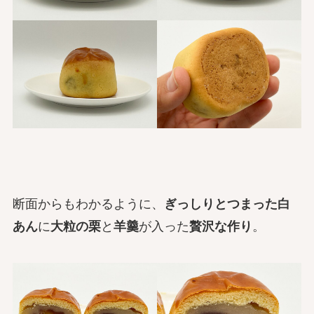
断面からもわかるように、
ぎっしりとつまった白
あん
に
大粒の栗
と
羊羹
が入った
贅沢な作り
。