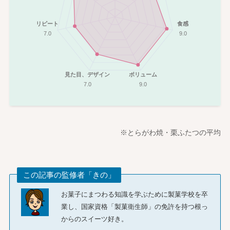
リピート
食感
7.0
9.0
見た目、デザイン
ボリューム
7.0
9.0
※とらがわ焼・栗ふたつの平均
この記事の監修者「きの」
お菓子にまつわる知識を学ぶために製菓学校を卒
業し、国家資格「製菓衛生師」の免許を持つ根っ
からのスイーツ好き。