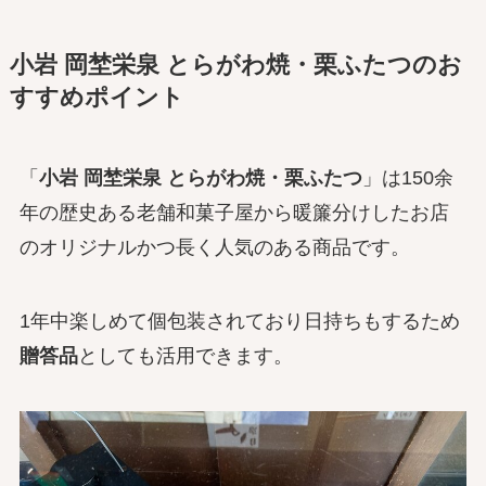
小岩 岡埜栄泉 とらがわ焼・栗ふたつのお
すすめポイント
「
小岩 岡埜栄泉 とらがわ焼・栗ふたつ
」は150余
年の歴史ある老舗和菓子屋から暖簾分けしたお店
のオリジナルかつ長く人気のある商品です。
1年中楽しめて個包装されており日持ちもするため
贈答品
としても活用できます。