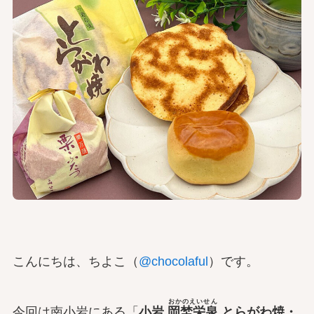
こんにちは、ちよこ（
@chocolaful
）です。
おかのえいせん
今回は南小岩にある「
小岩
岡埜栄泉
とらがわ焼・