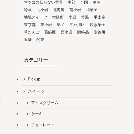
マツコの知らない世界
中部
全国
冷凍
冷蔵
北小岩
北海道
南小岩
和菓子
地域スイーツ
大阪府
小岩
常温
手土産
東京都
東小岩
柴又
江戸川区
焼き菓子
草だんご
葛飾区
西小岩
贈答品
贈答用
近畿
関東
カテゴリー
Pickup
スイーツ
アイスクリーム
ケーキ
チョコレート