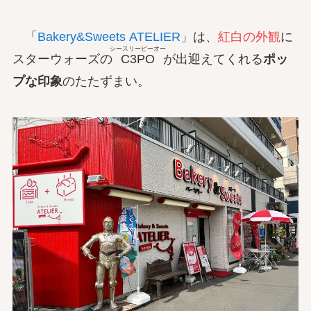
「
Bakery&Sweets ATELIER
」は、
紅白の外観
に
シースリーピーオー
スターウォーズの
C3PO
が出迎えてくれる
ポッ
プな印象
のたたずまい。