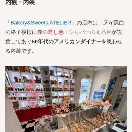
内観・内装
「
Bakery&Sweets ATELIER
」の店内は、床が黒白
の格子模様に
赤の差し色
・
シルバーの商品台
が設
置してあり
50年代のアメリカンダイナー
を思わせ
る内装です。