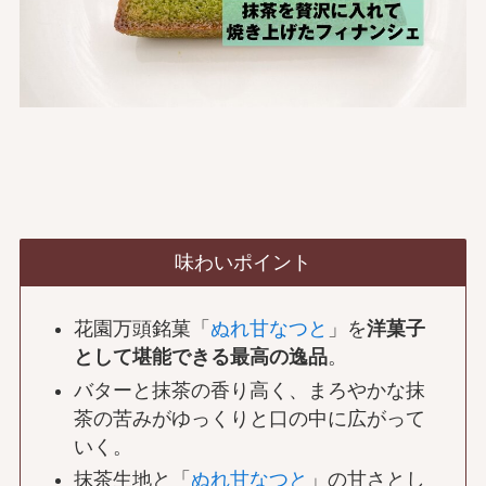
味わいポイント
花園万頭銘菓「
ぬれ甘なつと
」を
洋菓子
として堪能できる最高の逸品
。
バターと抹茶の香り高く、まろやかな抹
茶の苦みがゆっくりと口の中に広がって
いく。
抹茶生地と「
ぬれ甘なつと
」の甘さとし