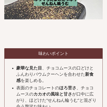
味わいポイント
豪華な見た目
、チョコムースの口どけと
ふんわりバウムクーヘンを合わせた
新食
感
を楽しめる。
表面のチョコレートの
ほろ苦さ
、チョコ
ムースの
カカオの風味と甘さ
が口中に広
がり、ほどけた"せんねん輪うむ”と混ざり
合う贅沢な味わい。