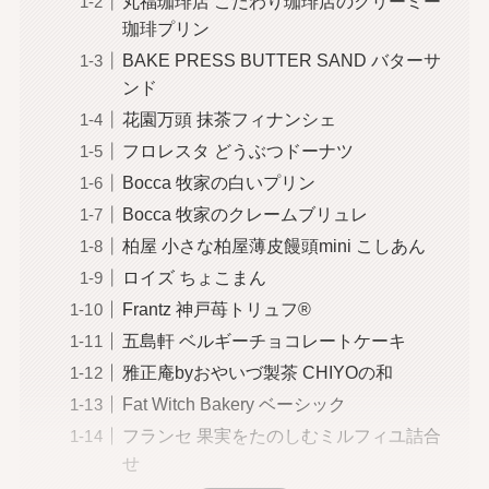
丸福珈琲店 こだわり珈琲店のクリーミー
珈琲プリン
BAKE PRESS BUTTER SAND バターサ
ンド
花園万頭 抹茶フィナンシェ
フロレスタ どうぶつドーナツ
Bocca 牧家の白いプリン
Bocca 牧家のクレームブリュレ
柏屋 小さな柏屋薄皮饅頭mini こしあん
ロイズ ちょこまん
Frantz 神戸苺トリュフ®
五島軒 ベルギーチョコレートケーキ
雅正庵byおやいづ製茶 CHIYOの和
Fat Witch Bakery ベーシック
フランセ 果実をたのしむミルフィユ詰合
せ