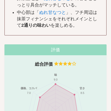
っとり具合がマッチしている。
中心部は「
ぬれ甘なつと
」、フチ周辺は
抹茶フィナンシェをそれぞれメインとし
て
2通りの味わい
を楽しめる。
評価
総合評価
味
9.0
価格、コスパ
甘さ
7.0
8.5