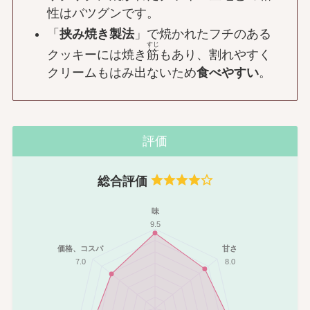
性はバツグンです。
「
挟み焼き製法
」で焼かれたフチのある
すじ
クッキーには焼き
筋
もあり、割れやすく
クリームもはみ出ないため
食べやすい
。
評価
総合評価
味
9.5
価格、コスパ
甘さ
7.0
8.0