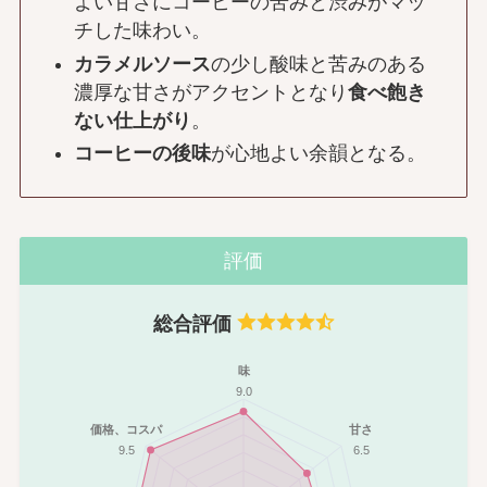
よい甘さにコーヒーの苦みと渋みがマッ
チした味わい。
カラメルソース
の少し酸味と苦みのある
濃厚な甘さがアクセントとなり
食べ飽き
ない仕上がり
。
コーヒーの後味
が心地よい余韻となる。
評価
総合評価
味
9.0
価格、コスパ
甘さ
9.5
6.5