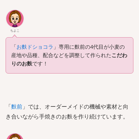
ちよこ
「
お麩ドショコラ
」専用に麩前の4代目が小麦の
産地や品種、配合などを調整して作られた
こだわ
りのお麩
です！
「
麩前
」では、オーダーメイドの機械や素材と向
き合いながら手焼きのお麩を作り続けています。