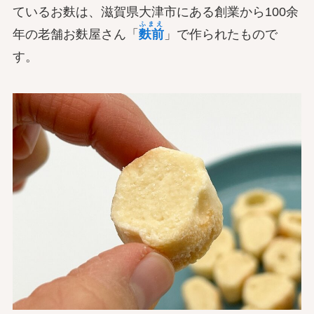
ているお麩は、滋賀県大津市にある創業から100余
ふまえ
年の老舗お麩屋さん「
麩前
」で作られたもので
す。