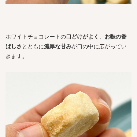
ホワイトチョコレートの
口どけがよく
、
お麩の香
ばしさ
とともに
濃厚な甘み
が口の中に広がってい
きます。