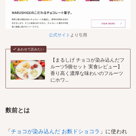
公式サイト
より引用
あわせて読みたい
【まるしげ チョコが染み込んだフ
ルーツ5個セット 実食レビュー】
香り高く濃厚な味わいのフルーツ
にホワ...
麩前とは
「
チョコが染み込んだ お麩ドショコラ
」に使われ