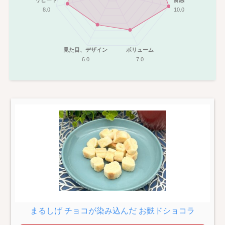
リピート
食感
8.0
10.0
見た目、デザイン
ボリューム
6.0
7.0
まるしげ チョコが染み込んだ お麩ドショコラ