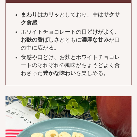
まわりはカリッ
としており、
中はサクサ
ク食感
。
ホワイトチョコレートの
口どけがよく
、
お麩の香ばしさ
とともに
濃厚な甘み
が口
の中に広がる。
食感や口どけ、お麩とホワイトチョコレ
ートのそれぞれの風味がちょうどよく合
わさった
豊かな味わい
を楽しめる。