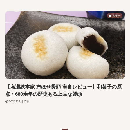
和菓子
【塩瀬総本家 志ほせ饅頭 実食レビュー】和菓子の原
点・680余年の歴史ある上品な饅頭
2023年7月27日