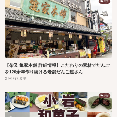
柴又
【柴又 亀家本舗 詳細情報】こだわりの素材でだんご
を120余年作り続ける老舗だんご屋さん
2024年11月7日
小岩