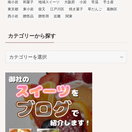
南小岩
和菓子
地域スイーツ
大阪府
小岩
常温
手土産
東京都
東小岩
柴又
江戸川区
焼き菓子
草だんご
葛飾区
西小岩
贈答品
贈答用
近畿
関東
カテゴリーから探す
カ
テ
ゴ
リ
ー
か
ら
探
す