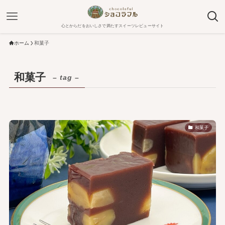
心とからだをおいしさで満たすスイーツレビューサイト
ホーム
和菓子
和菓子
– tag –
和菓子