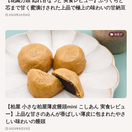
【花園万頭 ぬれ甘なつと 実食レビュー】ふっくらと
芯まで甘く蜜漬けされた上品で極上の味わいの甘納豆
2023年10月4日
和菓子
【柏屋 小さな柏屋薄皮饅頭mini こしあん 実食レビュ
ー】上品な甘さのあんが香ばしい薄皮に包まれたやさ
しい味わいの饅頭
2023年8月15日