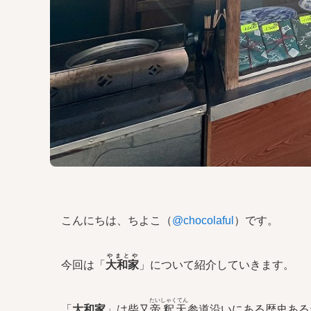
こんにちは、ちよこ（
@chocolaful
）です。
やまとや
今回は「
大和家
」について紹介していきます。
たいしゃくてん
「
大和家
」は柴又
帝釈天
参道沿いにある歴史ある