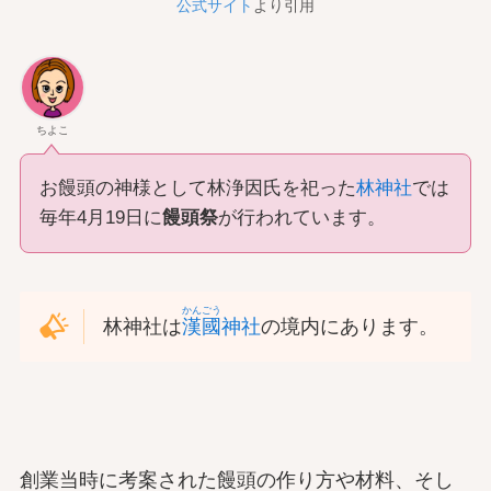
公式サイト
より引用
ちよこ
お饅頭の神様として林浄因氏を祀った
林神社
では
毎年4月19日に
饅頭祭
が行われています。
かんごう
林神社は
漢國
神社
の境内にあります。
創業当時に考案された饅頭の作り方や材料、そし