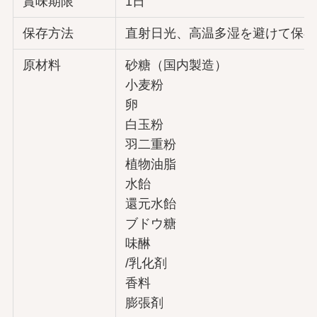
賞味期限
1日
保存方法
直射日光、高温多湿を避けて保存
原材料
砂糖（国内製造）
小麦粉
卵
白玉粉
羽二重粉
植物油脂
水飴
還元水飴
ブドウ糖
味醂
/乳化剤
香料
膨張剤