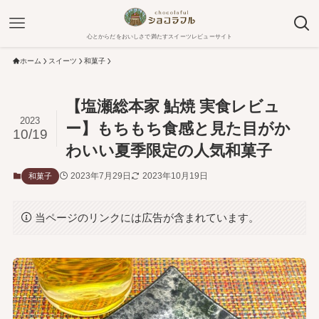
心とからだをおいしさで満たすスイーツレビューサイト
ホーム
スイーツ
和菓子
【塩瀬総本家 鮎焼 実食レビュ
2023
ー】もちもち食感と見た目がか
10/19
わいい夏季限定の人気和菓子
2023年7月29日
2023年10月19日
和菓子
当ページのリンクには広告が含まれています。