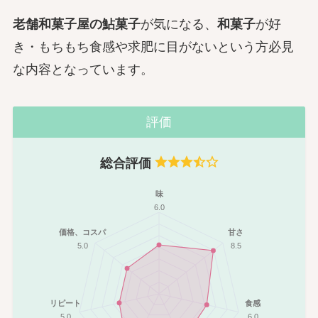
老舗和菓子屋の鮎菓子
が気になる、
和菓子
が好
き・もちもち食感や求肥に目がないという方必見
な内容となっています。
評価
総合評価
味
6.0
価格、コスパ
甘さ
5.0
8.5
リピート
食感
5.0
6.0