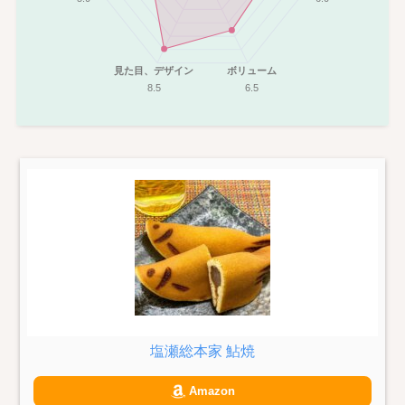
見た目、デザイン
ボリューム
8.5
6.5
塩瀬総本家 鮎焼
Amazon