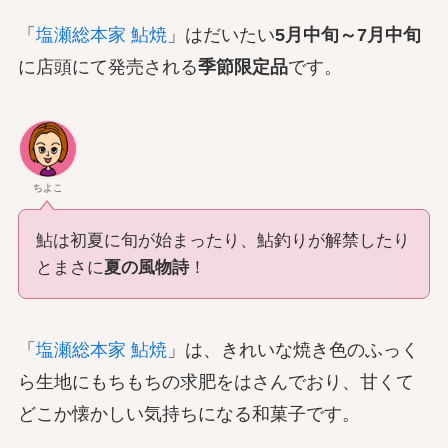
「
塩瀬総本家 鮎焼
」はだいたい
5月中旬～7月中旬
に店頭にて発売される
季節限定品
です。
ちよこ
鮎は初夏に旬が始まったり、鮎釣りが解禁したり
とまさに
夏の風物詩
！
「
塩瀬総本家 鮎焼
」は、きれいな焼き色のふっく
ら生地にもちもちの求肥をはさんでおり、甘くて
どこか懐かしい気持ちになる和菓子です。