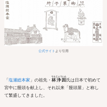
公式サイト
より引用
りんじょういん
「
塩瀬総本家
」の祖先・
林浄因
氏は日本で初めて
宮中に饅頭を献上し、それ以来「饅頭屋」と称し
て繁盛してきました。