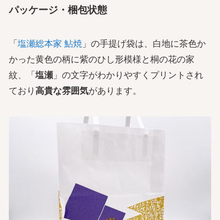
パッケージ・梱包状態
「
塩瀬総本家 鮎焼
」の手提げ袋は、白地に茶色か
かった黄色の柄に紫のひし形模様と桐の花の家
紋、「
塩瀬
」の文字がわかりやすくプリントされ
ており
高貴な雰囲気
があります。