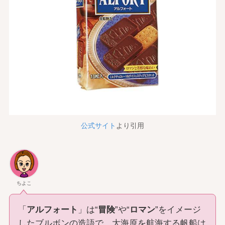
公式サイト
より引用
ちよこ
「
アルフォート
」は“
冒険
”や“
ロマン
”をイメージ
したブルボンの造語で、大海原を航海する帆船は