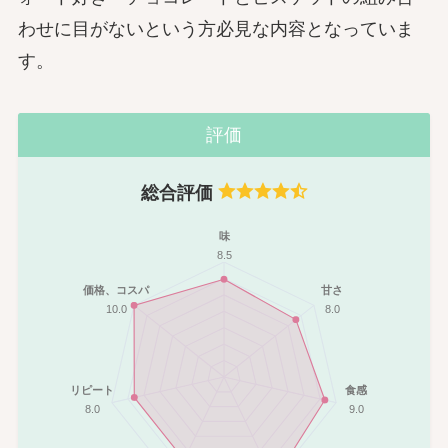
わせに目がないという方必見な内容となっていま
す。
評価
総合評価
味
8.5
価格、コスパ
甘さ
10.0
8.0
リピート
食感
8.0
9.0