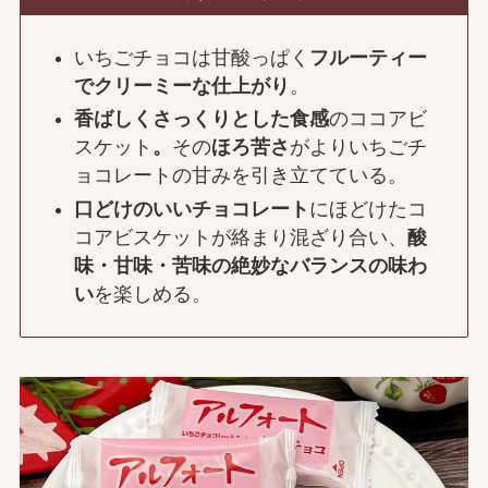
いちごチョコは甘酸っぱく
フルーティー
でクリーミーな仕上がり
。
香ばしくさっくりとした食感
のココアビ
スケット
。
その
ほろ苦さ
がよりいちごチ
ョコレートの甘みを引き立てている。
口どけのいいチョコレート
にほどけたコ
コアビスケットが絡まり混ざり合い、
酸
味・甘味・苦味の絶妙なバランスの味わ
い
を楽しめる。