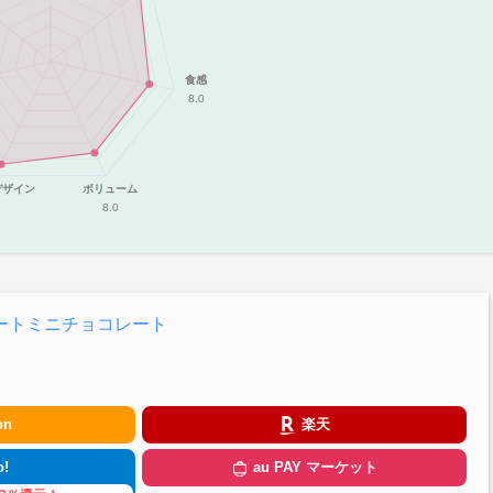
食感
8.0
デザイン
ボリューム
8.0
ートミニチョコレート
on
楽天
!
au PAY マーケット