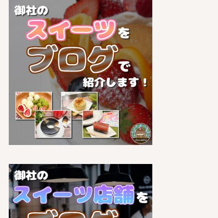
リ
ー
か
ら
探
す