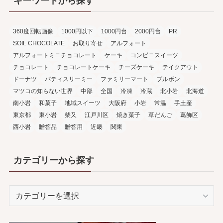
キーワードから探す
360度回転画像
1000円以下
1000円台
2000円台
PR
SOIL CHOCOLATE
お取り寄せ
アルフォート
アルフォートミニチョコレート
ケーキ
コンビニスイーツ
チョコレート
チョコレートケーキ
チーズケーキ
テイクアウト
ドーナツ
パティスリーミー
ファミリーマート
ブルボン
マツコの知らない世界
中部
全国
冷凍
冷蔵
北小岩
北海道
南小岩
和菓子
地域スイーツ
大阪府
小岩
常温
手土産
東京都
東小岩
柴又
江戸川区
焼き菓子
草だんご
葛飾区
西小岩
贈答品
贈答用
近畿
関東
カテゴリーから探す
カ
テ
ゴ